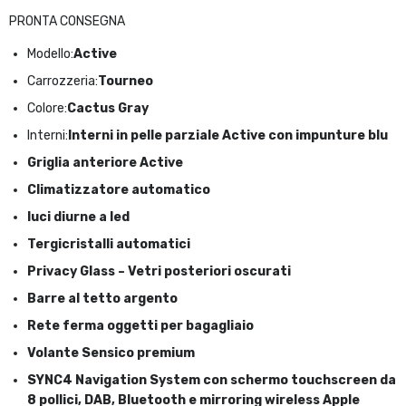
PRONTA CONSEGNA
Modello:
Active
Carrozzeria:
Tourneo
Colore:
Cactus Gray
Interni:
Interni in pelle parziale Active con impunture blu
Griglia anteriore Active
Climatizzatore automatico
luci diurne a led
Tergicristalli automatici
Privacy Glass – Vetri posteriori oscurati
Barre al tetto argento
Rete ferma oggetti per bagagliaio
Volante Sensico premium
SYNC4 Navigation System con schermo touchscreen da
8 pollici, DAB, Bluetooth e mirroring wireless Apple