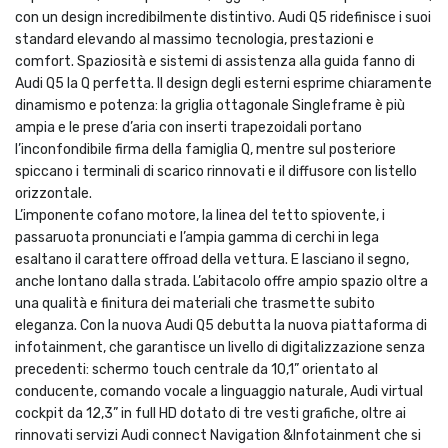
con un design incredibilmente distintivo. Audi Q5 ridefinisce i suoi
standard elevando al massimo tecnologia, prestazioni e
comfort. Spaziosità e sistemi di assistenza alla guida fanno di
Audi Q5 la Q perfetta. Il design degli esterni esprime chiaramente
dinamismo e potenza: la griglia ottagonale Singleframe è più
ampia e le prese d’aria con inserti trapezoidali portano
l’inconfondibile firma della famiglia Q, mentre sul posteriore
spiccano i terminali di scarico rinnovati e il diffusore con listello
orizzontale.
L’imponente cofano motore, la linea del tetto spiovente, i
passaruota pronunciati e l’ampia gamma di cerchi in lega
esaltano il carattere offroad della vettura. E lasciano il segno,
anche lontano dalla strada. L’abitacolo offre ampio spazio oltre a
una qualità e finitura dei materiali che trasmette subito
eleganza. Con la nuova Audi Q5 debutta la nuova piattaforma di
infotainment, che garantisce un livello di digitalizzazione senza
precedenti: schermo touch centrale da 10,1” orientato al
conducente, comando vocale a linguaggio naturale, Audi virtual
cockpit da 12,3” in full HD dotato di tre vesti grafiche, oltre ai
rinnovati servizi Audi connect Navigation &Infotainment che si