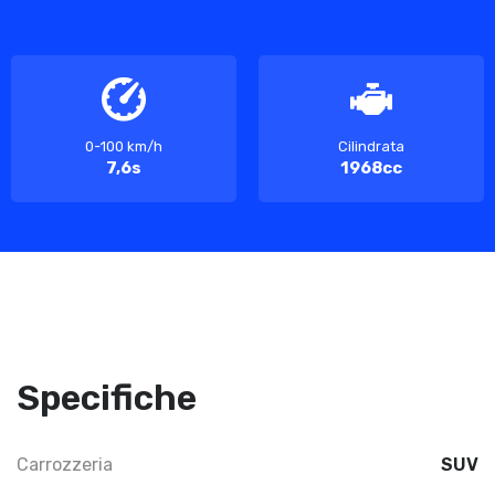
0-100 km/h
Cilindrata
7,6s
1968cc
Specifiche
Carrozzeria
SUV