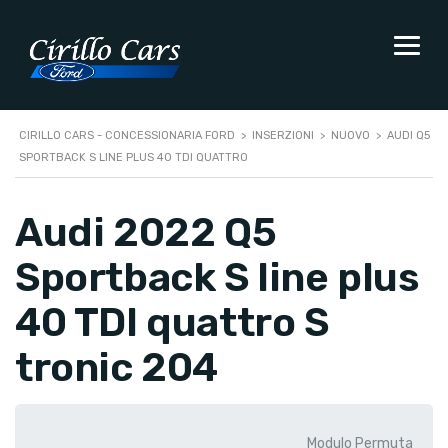
CIRILLO CARS - CONCESSIONARIA FORD
>
INSERZIONI
>
NUOVO
>
AUDI Q5
SPORTBACK S LINE PLUS 40 TDI QUATTRO
Audi 2022 Q5
Sportback S line plus
40 TDI quattro S
tronic 204
Modulo Permuta