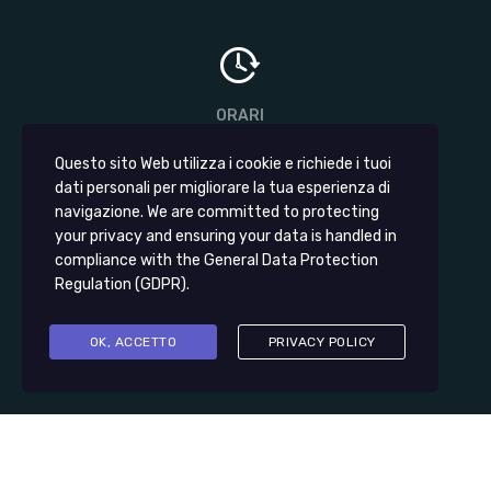
ORARI
LUN-VEN:
09:00-13:00 | 15:00-19:30
Questo sito Web utilizza i cookie e richiede i tuoi
SAB:
dati personali per migliorare la tua esperienza di
09:00-13:00
navigazione. We are committed to protecting
your privacy and ensuring your data is handled in
compliance with the
General Data Protection
Regulation (GDPR)
.
OK, ACCETTO
PRIVACY POLICY
© 2023 CIRILLO CARS S.A.S. TUTTI I DIRITTI RISERVATI.
TUTTI I MARCHI APPARTENGONO AI RISPETTIVI PROPRIETARI.